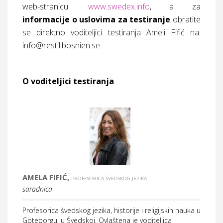
web-stranicu:
www.swedex.info
, a za
informacije o uslovima za testiranje
obratite
se direktno voditeljici testiranja Ameli Fifić na:
info@restillbosnien.se
.
O voditeljici testiranja
AMELA FIFIĆ,
PROFESORICA ŠVEDSKOG JEZIKA
saradnica
Profesorica švedskog jezika, historije i religijskih nauka u
Göteborgu, u Švedskoj. Ovlaštena je voditeljica