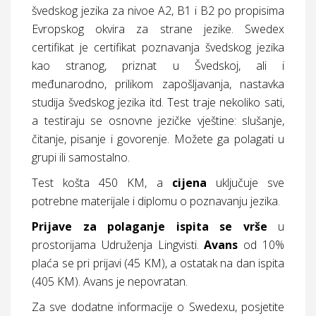
švedskog jezika za nivoe A2, B1 i B2 po propisima
Evropskog okvira za strane jezike. Swedex
certifikat je certifikat poznavanja švedskog jezika
kao stranog, priznat u Švedskoj, ali i
međunarodno, prilikom zapošljavanja, nastavka
studija švedskog jezika itd. Test traje nekoliko sati,
a testiraju se osnovne jezičke vještine: slušanje,
čitanje, pisanje i govorenje. Možete ga polagati u
grupi ili samostalno.
Test košta 450 KM, a
cijena
uključuje sve
potrebne materijale i diplomu o poznavanju jezika.
Prijave za polaganje ispita se vrše
u
prostorijama Udruženja Lingvisti.
Avans
od 10%
plaća se pri prijavi (45 KM), a ostatak na dan ispita
(405 KM). Avans je nepovratan.
Za sve dodatne informacije o Swedexu, posjetite