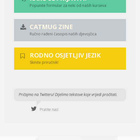
Popunite formular za neki od naših kurseva
CATMUG ZINE
Ručno rađeni časopis naših djevojčica
RODNO OSJETLJIV JEZIK
Skinite priručnik!
Pričajmo na Twitteru! Dijelimo tekstove koje vrijedi pročitati.
Pratite nas!