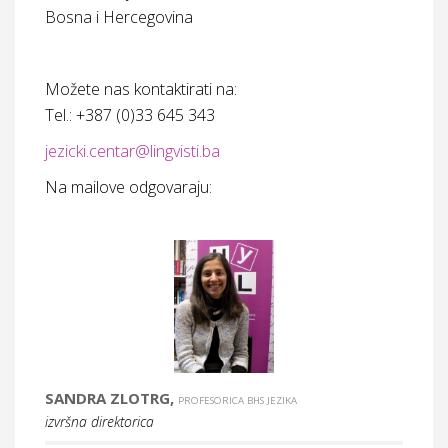
Bosna i Hercegovin
a
Možete nas kontaktirati na:
Tel.: +387 (0)33 645 343
jezicki.centar@lingvisti.ba
Na mailove odgovaraju:
SANDRA ZLOTRG,
PROFESORICA BHS JEZIKA
izvršna direktorica