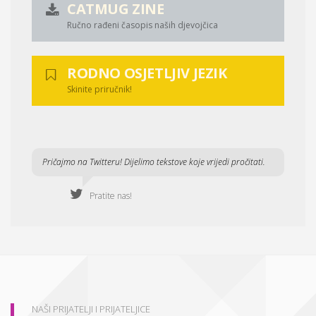
CATMUG ZINE
Ručno rađeni časopis naših djevojčica
RODNO OSJETLJIV JEZIK
Skinite priručnik!
Pričajmo na Twitteru! Dijelimo tekstove koje vrijedi pročitati.
Pratite nas!
NAŠI PRIJATELJI I PRIJATELJICE