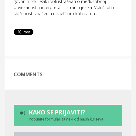
govori turski jezik i voli istraživati o međusobnoj
povezanosti i interpretaciji stranih jezika. Voli čitati o
složenosti značenja u različitim kulturama.
COMMENTS
KAKO SE PRIJAVITI?
Popunite formular za neki od naših kurseva